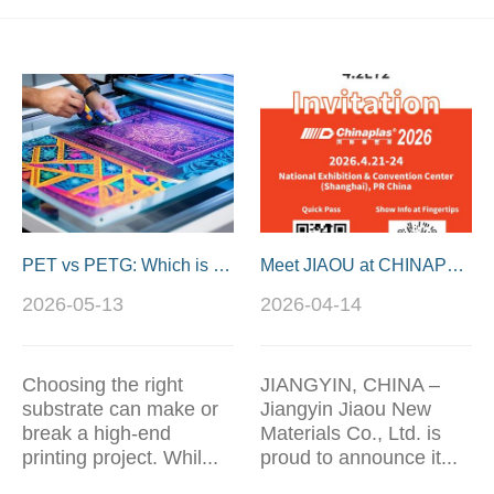
PET vs PETG: Which is the King...
Meet JIAOU at CHINAPLAS 2026 i...
2026-05-13
2026-04-14
Choosing the right
JIANGYIN, CHINA –
substrate can make or
Jiangyin Jiaou New
break a high-end
Materials Co., Ltd. is
printing project. Whil...
proud to announce it...