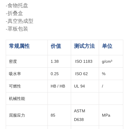
-食物托盘
-折叠盒
-真空热成型
-罩板包装
常规属性
价值
测试方法
单位
密度
1.38
ISO 1183
g/cm³
吸水率
0.25
ISO 62
%
可燃性
HB / HB
UL 94
/
机械性能
ASTM
屈服应力
85
MPa
D638